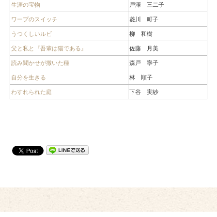
生涯の宝物
戸澤 三二子
ワープのスイッチ
菱川 町子
うつくしいルビ
柳 和樹
父と私と『吾輩は猫である』
佐藤 月美
読み聞かせが撒いた種
森戸 寧子
自分を生きる
林 順子
わすれられた庭
下谷 実紗