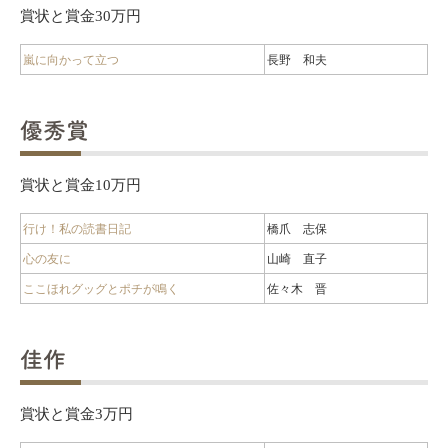
賞状と賞金30万円
嵐に向かって立つ
長野 和夫
優秀賞
賞状と賞金10万円
行け！私の読書日記
橋爪 志保
心の友に
山崎 直子
ここほれグッグとポチが鳴く
佐々木 晋
佳作
賞状と賞金3万円