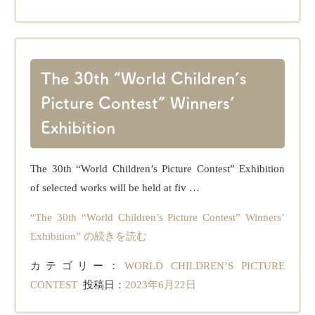
The 30th “World Children’s
Picture Contest” Winners’
Exhibition
The 30th “World Children’s Picture Contest” Exhibition
of selected works will be held at fiv …
“The 30th “World Children’s Picture Contest” Winners’
Exhibition” の
続きを読む
カテゴリー：
WORLD CHILDREN’S PICTURE
CONTEST
投稿日：
2023年6月22日