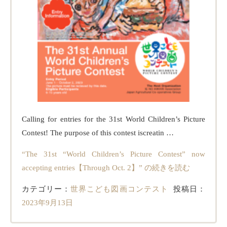
Calling for entries for the 31st World Children’s Picture
Contest! The purpose of this contest iscreatin …
“The 31st “World Children’s Picture Contest” now
accepting entries【Through Oct. 2】” の
続きを読む
カテゴリー：
世界こども図画コンテスト
投稿日：
2023年9月13日