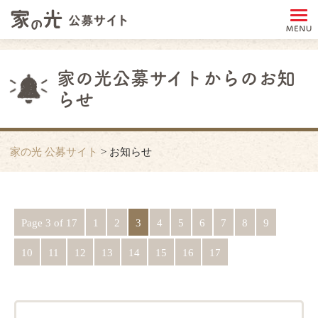
家の光公募サイトからのお知
らせ
家の光 公募サイト
>
お知らせ
Page 3 of 17
1
2
3
4
5
6
7
8
9
10
11
12
13
14
15
16
17