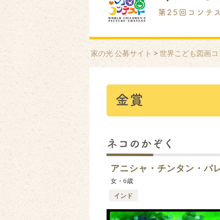
第25回コンテ
家の光 公募サイト
>
世界こども図画コ
金賞
ネコのかぞく
アニシャ・チンタン・パ
女・6歳
インド