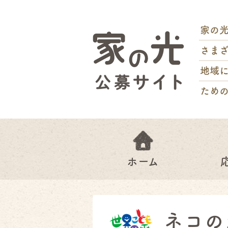
家の
さま
地域
ため
ホーム
ネコの