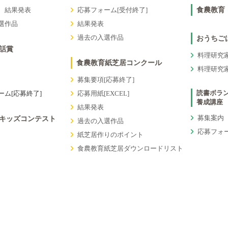
 結果発表
応募フォーム[受付終了]
食農教育
選作品
結果発表
過去の⼊選作品
おうちご
話賞
料理研究
食農教育紙芝居コンクール
料理研究
募集要項[応募終了]
読書ボラ
ーム[応募終了]
応募用紙[EXCEL]
養成講座
結果発表
募集案内
キッズコンテスト
過去の⼊選作品
応募フォ
紙芝居作りのポイント
食農教育紙芝居ダウンロードリスト