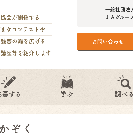
一般社団法
光協会が開催する
ＪＡグルー
ざまなコンテストや
に読書の輪を広げる
お問い合わせ
の講座等を紹介します
応募する
学ぶ
調べ
かぞく