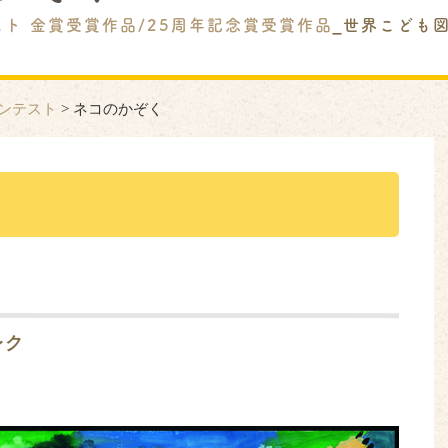
スト 金賞受賞作品/25周年記念賞受賞作品
_世界こども
ンテスト
>
ネコのかぞく
レク